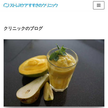
コ
ン
テ
クリニックのブログ
ン
ツ
へ
ス
キ
ッ
プ