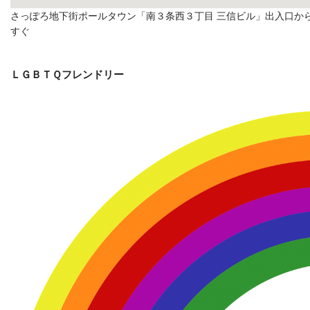
さっぽろ地下街ポールタウン「南３条西３丁目 三信ビル」出入口か
すぐ
ＬＧＢＴＱフレンドリー