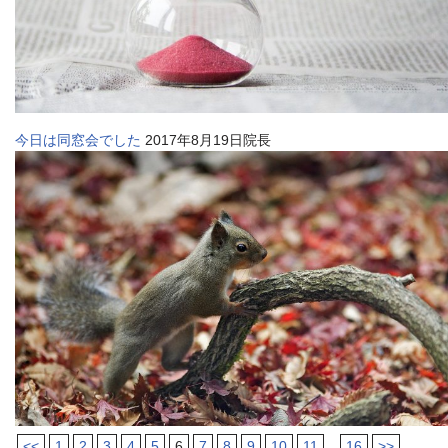
今日は同窓会でした
2017年8月19日院長
<<
1
2
3
4
5
6
7
8
9
10
11
...
16
>>