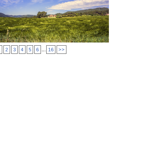
1
2
3
4
5
6
...
16
>>