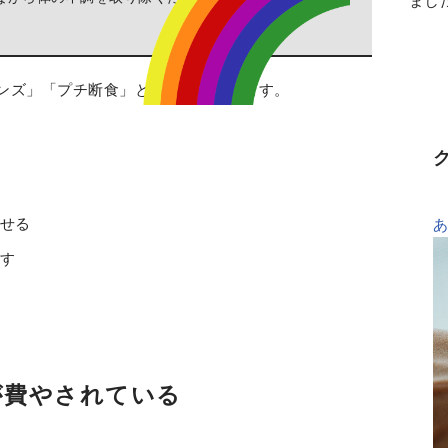
まし
ンズ」「プチ断食」とも言われています。
せる
す
が費やされている