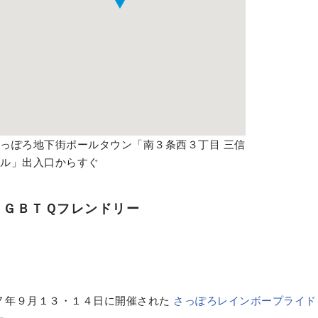
っぽろ地下街ポールタウン「南３条西３丁目 三信
ビル」出入口からすぐ
ＬＧＢＴＱフレンドリー
７年９月１３・１４日に開催された
さっぽろレインボープライド