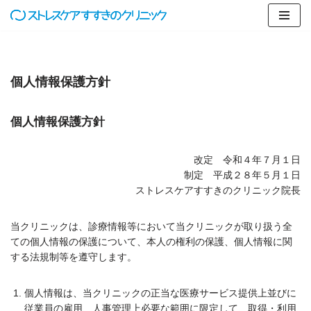
コ
ン
テ
個人情報保護方針
ン
ツ
へ
個人情報保護方針
ス
キ
ッ
改定 令和４年７月１日
プ
制定 平成２８年５月１日
ストレスケアすすきのクリニック院長
当クリニックは、診療情報等において当クリニックが取り扱う全
ての個人情報の保護について、本人の権利の保護、個人情報に関
する法規制等を遵守します。
個人情報は、当クリニックの正当な医療サービス提供上並びに
従業員の雇用、人事管理上必要な範囲に限定して、取得・利用