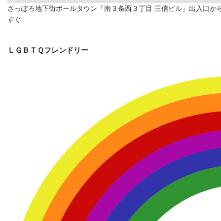
さっぽろ地下街ポールタウン「南３条西３丁目 三信ビル」出入口か
すぐ
ＬＧＢＴＱフレンドリー