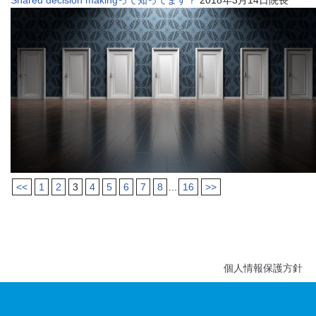
Shared decision makingって知ってます？
2018年3月14日院長
<<
1
2
3
4
5
6
7
8
...
16
>>
個人情報保護方針
Copyright 2016-2022 ストレスケアすすきのクリニック All rights
reserved.