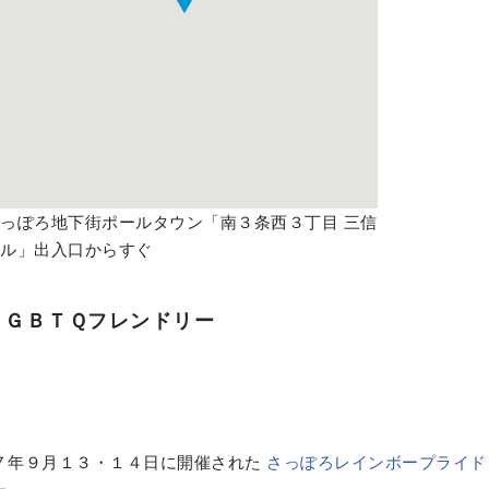
っぽろ地下街ポールタウン「南３条西３丁目 三信
ビル」出入口からすぐ
ＬＧＢＴＱフレンドリー
７年９月１３・１４日に開催された
さっぽろレインボープライド