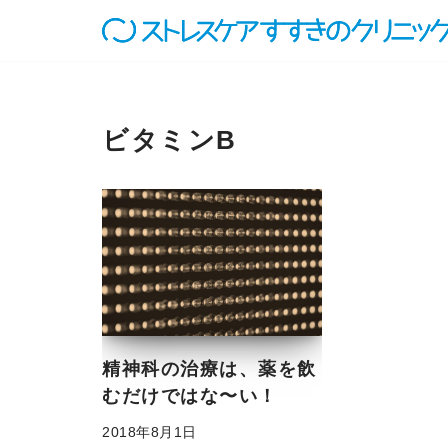
コ
ン
テ
ン
ビタミンB
ツ
へ
ス
キ
ッ
プ
精神科の治療は、薬を飲
むだけではな〜い！
2018年8月1日