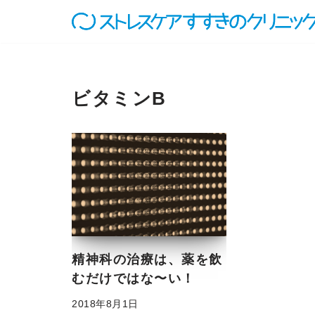
コ
ン
テ
ン
ビタミンB
ツ
へ
ス
キ
ッ
プ
精神科の治療は、薬を飲
むだけではな〜い！
2018年8月1日