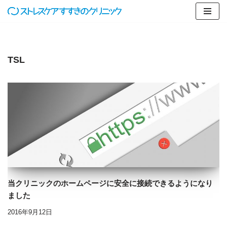
コ
ン
テ
TSL
ン
ツ
へ
ス
キ
ッ
プ
当クリニックのホームページに安全に接続できるようになり
ました
2016年9月12日