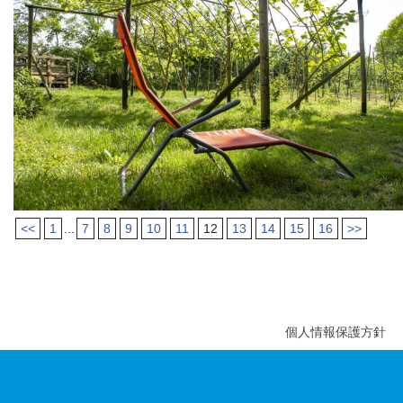
<<
1
...
7
8
9
10
11
12
13
14
15
16
>>
個人情報保護方針
Copyright 2016-2022 ストレスケアすすきのクリニック All rights
reserved.