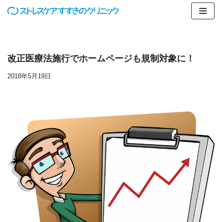
コ
ン
テ
改正医療法施行でホームページも規制対象に！
ン
ツ
2018年5月19日
へ
ス
キ
ッ
プ