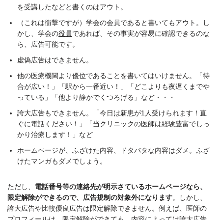
を受講したなどと書くのはアウト。
（これは衝撃ですが）学会の会員であると書いてもアウト。し
かし、学会の
役員
であれば、その事実が容易に確認できるのな
ら、広告可能です。
虚偽広告はできません。
他の医療機関より優位であることを書いてはいけません。「待
合が広い！」「駅から一番近い！」「どこよりも夜遅くまでや
っている」「他より静かでくつろげる」など・・・
誇大広告もできません。「今日は新患が1人受けられます！直
ぐに電話ください！」「当クリニックの医師は経験豊富でしっ
かり治療します！」など
ホームページが、ふざけた内容、ドタバタな内容はダメ。ふざ
けたマンガもダメでしょう。
ただし、
電話番号等の連絡先が明示さているホームページなら、
限定解除ができるので、広告規制の対象外になります
。しかし、
誇大広告や比較優良広告は限定解除できません。例えば、医師の
プロフィールは、限定解除ができても、内容によっては誇大広告