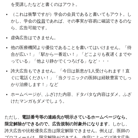
を受講したなどと書くのはアウト。
（これは衝撃ですが）学会の会員であると書いてもアウト。し
かし、学会の
役員
であれば、その事実が容易に確認できるのな
ら、広告可能です。
虚偽広告はできません。
他の医療機関より優位であることを書いてはいけません。「待
合が広い！」「駅から一番近い！」「どこよりも夜遅くまでや
っている」「他より静かでくつろげる」など・・・
誇大広告もできません。「今日は新患が1人受けられます！直
ぐに電話ください！」「当クリニックの医師は経験豊富でしっ
かり治療します！」など
ホームページが、ふざけた内容、ドタバタな内容はダメ。ふざ
けたマンガもダメでしょう。
ただし、
電話番号等の連絡先が明示さているホームページなら、
限定解除ができるので、広告規制の対象外になります
。しかし、
誇大広告や比較優良広告は限定解除できません。例えば、医師の
プロフィールは、限定解除ができても、内容によっては誇大広告