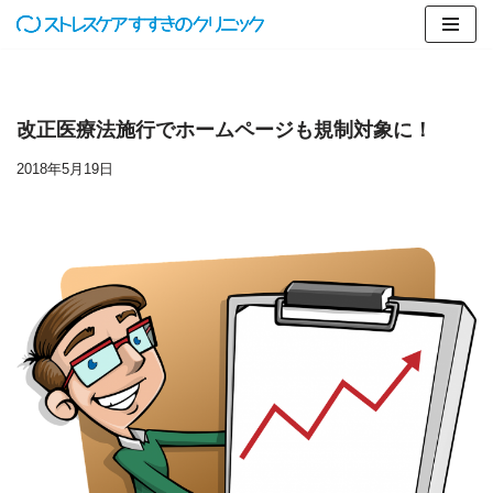
コ
ン
テ
改正医療法施行でホームページも規制対象に！
ン
ツ
2018年5月19日
へ
ス
キ
ッ
プ