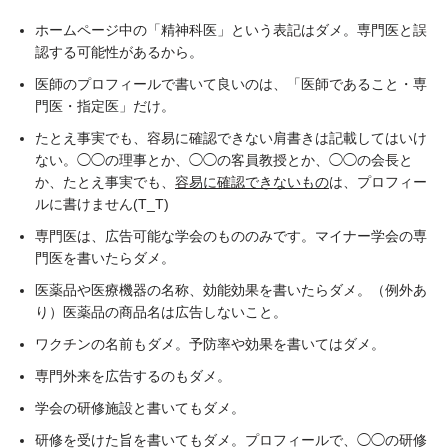
ホームページ中の「精神科医」という表記はダメ。専門医と誤
認する可能性があるから。
医師のプロフィールで書いて良いのは、「医師であること・専
門医・指定医」だけ。
たとえ事実でも、容易に確認できない肩書きは記載してはいけ
ない。◯◯の理事とか、◯◯の客員教授とか、◯◯の会長と
か、たとえ事実でも、
容易に確認できないもの
は、プロフィー
ルに書けません(T_T)
専門医は、広告可能な学会のもののみです。マイナー学会の専
門医を書いたらダメ。
医薬品や医療機器の名称、効能効果を書いたらダメ。（例外あ
り）医薬品の商品名は広告しないこと。
ワクチンの名前もダメ。予防率や効果を書いてはダメ。
専門外来を広告するのもダメ。
学会の研修施設と書いてもダメ。
研修を受けた旨を書いてもダメ。プロフィールで、◯◯の研修