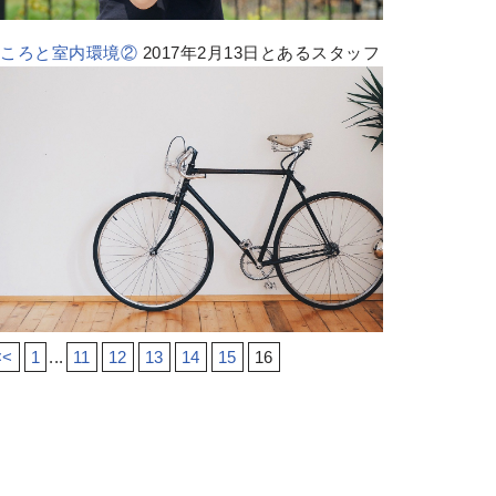
こころと室内環境②
2017年2月13日とあるスタッフ
<<
1
...
11
12
13
14
15
16