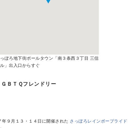
っぽろ地下街ポールタウン「南３条西３丁目 三信
ビル」出入口からすぐ
ＬＧＢＴＱフレンドリー
７年９月１３・１４日に開催された
さっぽろレインボープライド