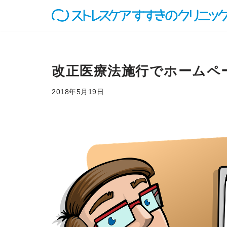
コ
ン
テ
ン
改正医療法施行でホームペ
ツ
へ
2018年5月19日
ス
キ
ッ
プ