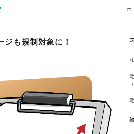
ホ
ージも規制対象に！
電