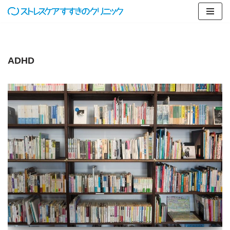
コ
ン
テ
ADHD
ン
ツ
へ
ス
キ
ッ
プ