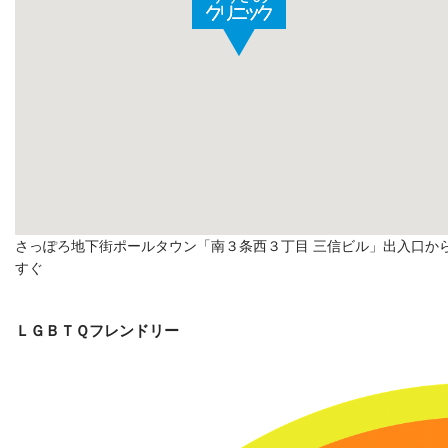
さっぽろ地下街ポールタウン「南３条西３丁目 三信ビル」出入口か
すぐ
ＬＧＢＴＱフレンドリー