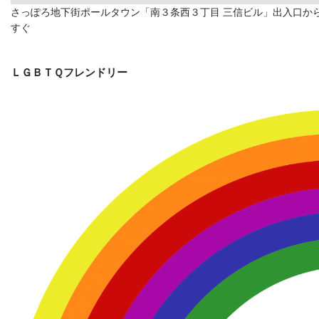
さっぽろ地下街ポールタウン「南３条西３丁目 三信ビル」出入口か
すぐ
ＬＧＢＴＱフレンドリー