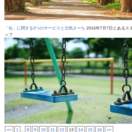
「住」に関する3つのサービスと元気さーち
2016年7月7日とあるス
ッフ
<<
1
...
8
9
10
11
12
13
14
15
16
>>