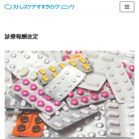
コ
ン
テ
診療報酬改定
ン
ツ
へ
ス
キ
ッ
プ