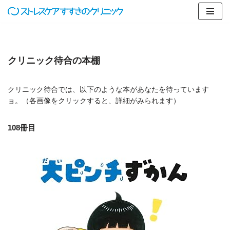
コ
ン
テ
クリニック待合の本棚
ン
ツ
へ
クリニック待合では、以下のような本があなたを待っています
ス
ョ。（各画像をクリックすると、詳細がみられます）
キ
ッ
108冊目
プ