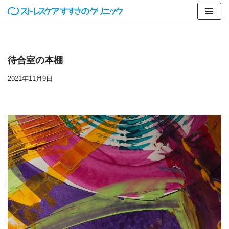
コ
ン
テ
待合室の本棚
ン
ツ
2021年11月9日
へ
ス
キ
ッ
プ