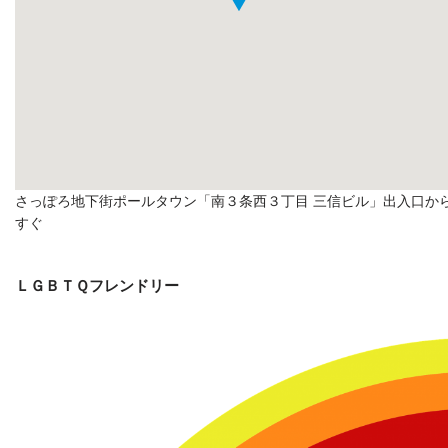
さっぽろ地下街ポールタウン「南３条西３丁目 三信ビル」出入口か
すぐ
ＬＧＢＴＱフレンドリー