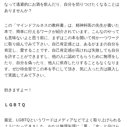
なって逃避的にお酒を飲んだり、自分を切りつけたくなることは
ありませんか？
この「マインドフルネスの教科書」は、精神科医の先生が書いた
本で、簡単に行えるワークが紹介されています。こんなのやって
も意味ないよと思う前に、まずはこの本を開いて何か一つワーク
に取り組んでみて下さい。自己肯定感とは、あるがままの自分を
肯定し、愛することです。自己肯定感が高ければ失敗しても自分
を許すことができますし、他の人に認めてもらうために無理をし
たり、自分を偽ったり、他人に依存したりすることもなくなりま
す。ぜひ待合室でこの本を手にして頂き、気に入った方は購入し
て実践してみて下さい。
効きますよー！
ＬＧＢＴＱ
最近、LGBTQというワードはメディアなどでよく取り上げられる
ようになってきました。かなり無理矢理に「男」「女」と分けら