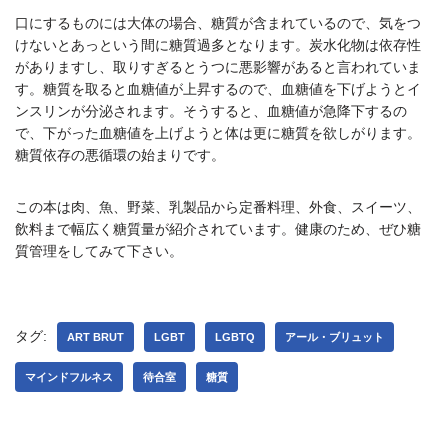
口にするものには大体の場合、糖質が含まれているので、気をつ
けないとあっという間に糖質過多となります。炭水化物は依存性
がありますし、取りすぎるとうつに悪影響があると言われていま
す。糖質を取ると血糖値が上昇するので、血糖値を下げようとイ
ンスリンが分泌されます。そうすると、血糖値が急降下するの
で、下がった血糖値を上げようと体は更に糖質を欲しがります。
糖質依存の悪循環の始まりです。
この本は肉、魚、野菜、乳製品から定番料理、外食、スイーツ、
飲料まで幅広く糖質量が紹介されています。健康のため、ぜひ糖
質管理をしてみて下さい。
タグ:
ART BRUT
LGBT
LGBTQ
アール・ブリュット
マインドフルネス
待合室
糖質