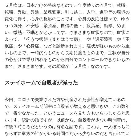
５月病は、日本だけの特殊なもので、年度替りの４月で、就職、
転職、異動、昇進、業務変更、引っ越し、入学、進学等の環境の
変化に伴う、心身の反応のことです。心身の反応は様々で、ゆう
うつ気分、不安感、緊張感、自信の低下、疲労感、動悸、めま
い、微熱、不眠とかとか…です。さまざまな症状なので、症状に
よって、「抑うつ状態（またはうつ病）」や「適応障害」や「不
眠症」や「心身症」などと診断されます。症状が軽いものから重
いものまで、一時的なものから長期に渡るものまで、症状が自分
の心がけで乗り切れるものから自分でコントロールできないもの
まで、さまざまです。その総称が「５月病」なのです。
ステイホームで自殺者が減った
今回、コロナで失業された方や倒産された会社が増えているの
で、ステイホーム期間中に自殺者が増えると思いきや、この数年
で一番少なかった、というニュースを見た方もいらっしゃると思
います。統計の話ですが、以前から、自殺者が少ない時間帯は、
午後７時ころだというのは有名な話です。これは、一人ぼっちに
ならずに家族の誰かがいる時間帯だから少ないのだと言われてい