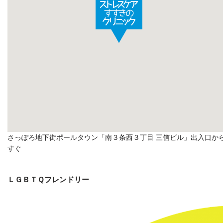
さっぽろ地下街ポールタウン「南３条西３丁目 三信ビル」出入口か
すぐ
ＬＧＢＴＱフレンドリー