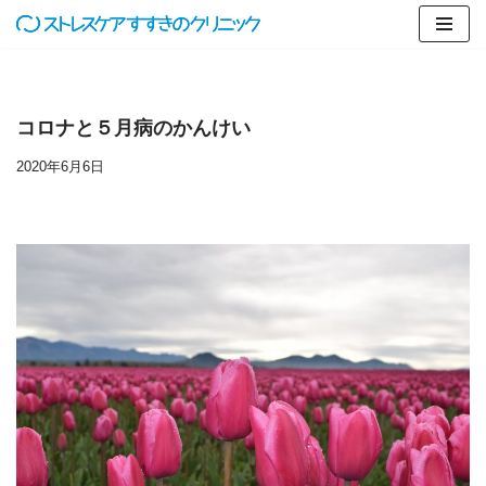
コ
ン
テ
コロナと５月病のかんけい
ン
ツ
2020年6月6日
へ
ス
キ
ッ
プ