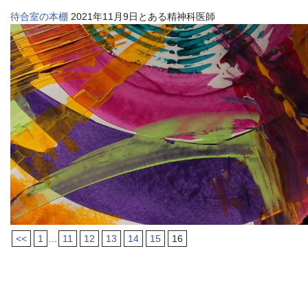
待合室の本棚
2021年11月9日とある精神科医師
<<
1
...
11
12
13
14
15
16