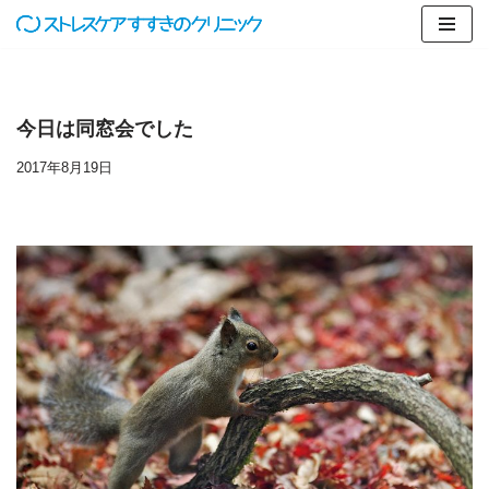
コ
ン
テ
今日は同窓会でした
ン
ツ
2017年8月19日
へ
ス
キ
ッ
プ