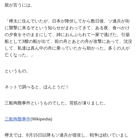
親が言うには、
「樺太に住んでいたが、日本が降伏してから数日後、ソ連兵が街
に襲撃に来るぞという知らせがまわってきて、ある夜、食べかけ
の夕食をそのままにして、姉におんぶられて一家で逃げた。引揚
船として3艘の船が出て、前の舟とあとの舟が攻撃にあって、沈没
して、私達は真ん中の舟に乗っていたから助かった。多くの人が
亡くなった。」
というもの。
ネットで調べると、ほんとうだ！
三船殉難事件というものでした。背筋が凍りました。
三船殉難事件
(Wikipedia)
樺太では、8月15日以降もソ連兵が侵攻し、戦争は続いていまし