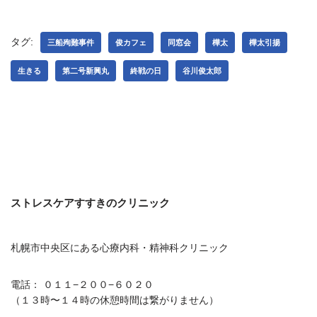
タグ:
三船殉難事件
俊カフェ
同窓会
樺太
樺太引揚
生きる
第二号新興丸
終戦の日
谷川俊太郎
ストレスケアすすきのクリニック
札幌市中央区にある心療内科・精神科クリニック
電話： ０１１−２００−６０２０
（１３時〜１４時の休憩時間は繋がりません）