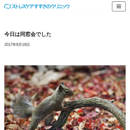
コ
ン
テ
今日は同窓会でした
ン
ツ
2017年8月19日
へ
ス
キ
ッ
プ