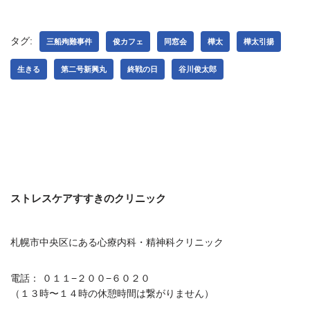
タグ:
三船殉難事件
俊カフェ
同窓会
樺太
樺太引揚
生きる
第二号新興丸
終戦の日
谷川俊太郎
ストレスケアすすきのクリニック
札幌市中央区にある心療内科・精神科クリニック
電話： ０１１−２００−６０２０
（１３時〜１４時の休憩時間は繋がりません）