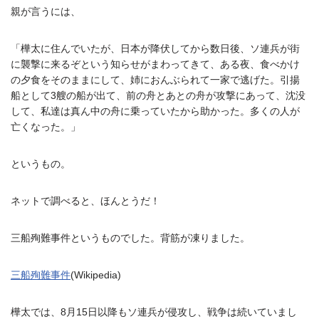
親が言うには、
「樺太に住んでいたが、日本が降伏してから数日後、ソ連兵が街
に襲撃に来るぞという知らせがまわってきて、ある夜、食べかけ
の夕食をそのままにして、姉におんぶられて一家で逃げた。引揚
船として3艘の船が出て、前の舟とあとの舟が攻撃にあって、沈没
して、私達は真ん中の舟に乗っていたから助かった。多くの人が
亡くなった。」
というもの。
ネットで調べると、ほんとうだ！
三船殉難事件というものでした。背筋が凍りました。
三船殉難事件
(Wikipedia)
樺太では、8月15日以降もソ連兵が侵攻し、戦争は続いていまし