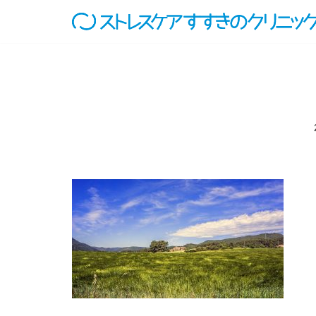
コ
ン
テ
ン
ツ
へ
ス
キ
ッ
プ