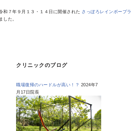
令和７年９月１３・１４日に開催された
さっぽろレインボープ
ました。
クリニックのブログ
職場復帰のハードルが高い！？
2024年7
月17日院長