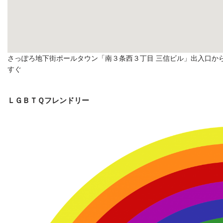
さっぽろ地下街ポールタウン「南３条西３丁目 三信ビル」出入口か
すぐ
ＬＧＢＴＱフレンドリー