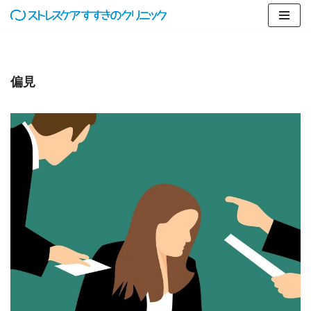
コ
ン
テ
偏見
ン
ツ
へ
ス
キ
ッ
プ