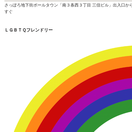
さっぽろ地下街ポールタウン「南３条西３丁目 三信ビル」出入口か
すぐ
ＬＧＢＴＱフレンドリー