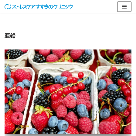
コ
ン
テ
亜鉛
ン
ツ
へ
ス
キ
ッ
プ