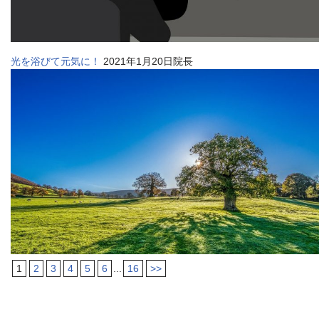
光を浴びて元気に！
2021年1月20日院長
1
2
3
4
5
6
...
16
>>