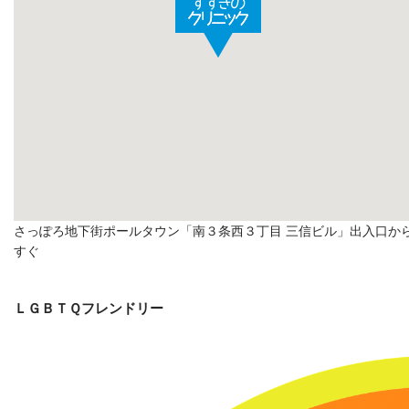
さっぽろ地下街ポールタウン「南３条西３丁目 三信ビル」出入口か
すぐ
ＬＧＢＴＱフレンドリー