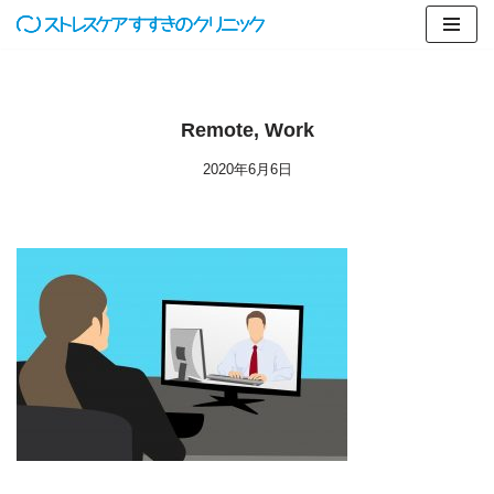
コ
ン
テ
Remote, Work
ン
ツ
2020年6月6日
へ
ス
キ
ッ
プ