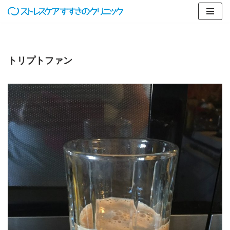
コ
ン
テ
トリプトファン
ン
ツ
へ
ス
キ
ッ
プ