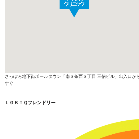
さっぽろ地下街ポールタウン「南３条西３丁目 三信ビル」出入口か
すぐ
ＬＧＢＴＱフレンドリー