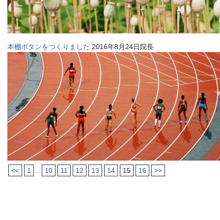
本棚ボタンをつくりました
2016年8月24日院長
<<
1
...
10
11
12
13
14
15
16
>>