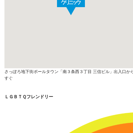
さっぽろ地下街ポールタウン「南３条西３丁目 三信ビル」出入口か
すぐ
ＬＧＢＴＱフレンドリー