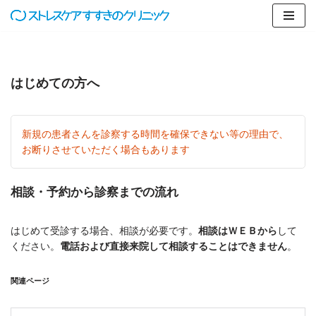
コ
ン
テ
はじめての方へ
ン
ツ
へ
ス
新規の患者さんを診察する時間を確保できない等の理由で、
キ
お断りさせていただく場合もあります
ッ
プ
相談・予約から診察までの流れ
はじめて受診する場合、相談が必要です。
相談はＷＥＢから
して
ください。
電話および直接来院して相談することはできません
。
関連ページ