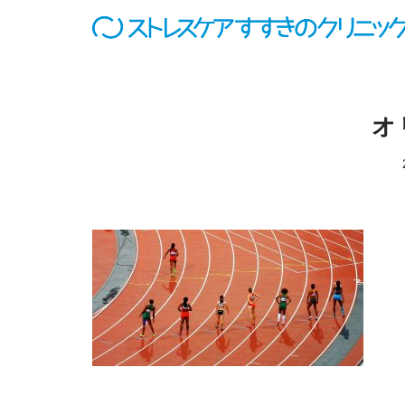
コ
ン
テ
ン
オ
ツ
へ
ス
キ
ッ
プ